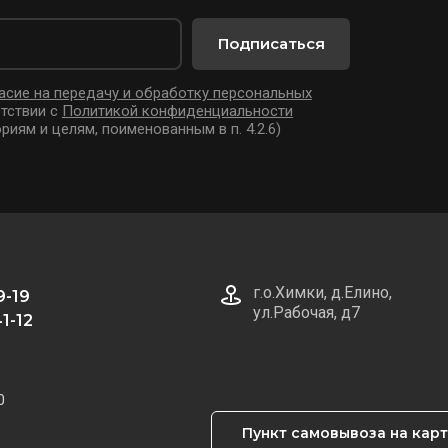
Подписаться
асие на передачу и обработку персональных
тствии с
Политикой конфиденциальности
риям и целям, поименованным в п. 4.2.6)
г.о.Химки, д.Елино,
9-19
ул.Рабочая, д7
1-12
0
Пункт самовывоза на кар