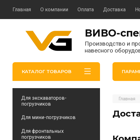
Главная
О компании
Оплата
Доставка
Н
ВИВО-спе
Производство и пр
навесного оборудо
КАТАЛОГ ТОВАРОВ
ПАРАМ
Для экскаваторов-
Главная
погрузчиков
Дост
Для мини-погрузчиков
Для фронтальных
Компа
погрузчиков