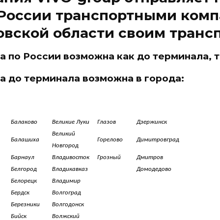
России транспортными комп
вской области своим транс
а по России возможна как до терминала, т
а до терминала возможна в города:
Балаково
Великие Луки
Глазов
Дзержинск
Великий
Балашиха
Горелово
Димитровград
Новгород
Барнаул
Владивосток
Грозный
Дмитров
Белгород
Владикавказ
Домодедово
Белорецк
Владимир
Бердск
Волгоград
Березники
Волгодонск
Бийск
Волжский