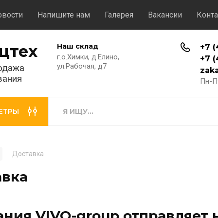
овости
Напишите нам
Галерея
Вакансии
Конт
цтех
Наш склад
+7 (
г.о.Химки, д.Елино,
+7 (
ул.Рабочая, д7
одажа
zak
вания
Пн-Пт
ЕТРЫ
Доставка
авка
ния VIVO-group отправляет 