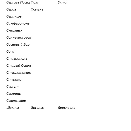
Сергиев Посад
Тула
Ухта
Серов
Тюмень
Серпухов
Симферополь
Смоленск
Солнечногорск
Сосновый Бор
Сочи
Ставрополь
Старый Оскол
Стерлитамак
Ступино
Сургут
Сызрань
Сыктывкар
Шахты
Энгельс
Ярославль