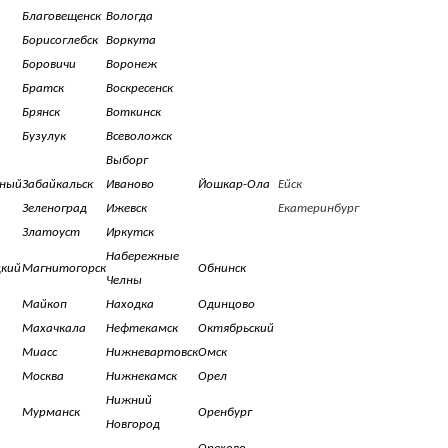
Благовещенск
Вологда
Борисоглебск
Воркута
Боровичи
Воронеж
Братск
Воскресенск
Брянск
Воткинск
Бузулук
Всеволожск
Выборг
ный
Забайкальск
Иваново
Йошкар-Ола
Ейск
Зеленоград
Ижевск
Екатеринбург
Златоуст
Иркутск
Набережные
цкий
Магнитогорск
Обнинск
Челны
Майкоп
Находка
Одинцово
Махачкала
Нефтекамск
Октябрьский
Миасс
Нижневартовск
Омск
Москва
Нижнекамск
Орел
Нижний
Мурманск
Оренбург
Новгород