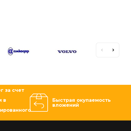
г за счет
 в
Быстрая окупаемость
вложений
зированного