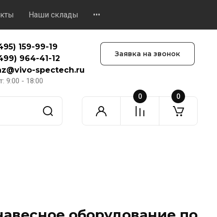
акты
Наши склады
•••
495) 159-99-19
Заявка на звонок
499) 964-41-12
az@vivo-spectech.ru
: 9:00 - 18:00
0
0
навесное оборудование по