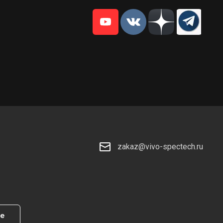
zakaz@vivo-spectech.ru
те