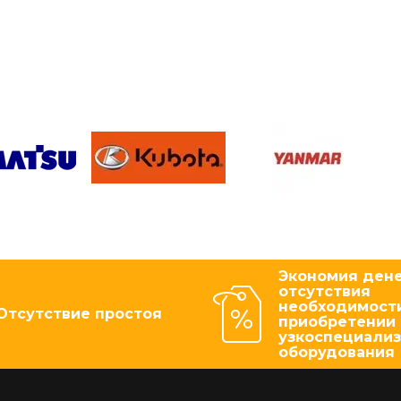
Экономия дене
отсутствия
необходимости
Отсутствие простоя
приобретении
узкоспециали
оборудования