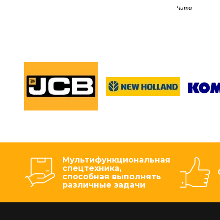
Чита
Мультифункциональная
спецтехника,
способная выполнять
различные задачи