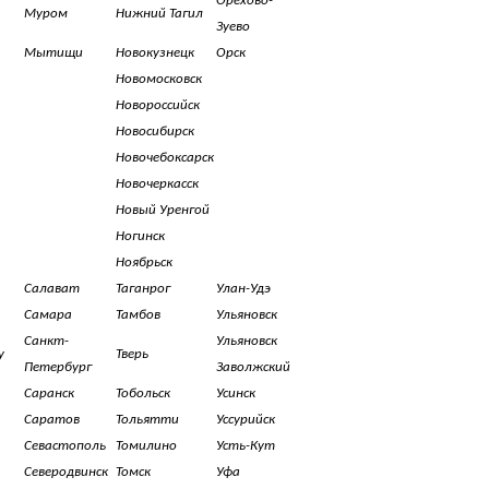
Орехово-
Муром
Нижний Тагил
Зуево
Мытищи
Новокузнецк
Орск
Новомосковск
Новороссийск
Новосибирск
Новочебоксарск
Новочеркасск
Новый Уренгой
Ногинск
Ноябрьск
Салават
Таганрог
Улан-Удэ
Самара
Тамбов
Ульяновск
Санкт-
Ульяновск
у
Тверь
Петербург
Заволжский
Саранск
Тобольск
Усинск
Саратов
Тольятти
Уссурийск
Севастополь
Томилино
Усть-Кут
Северодвинск
Томск
Уфа