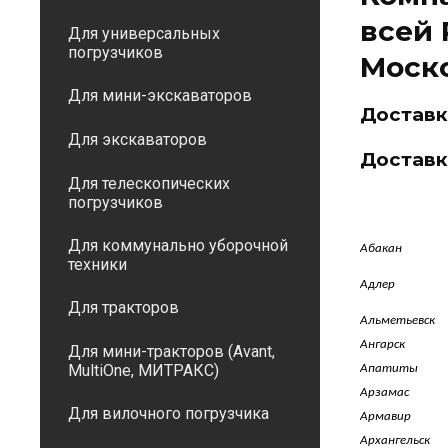
всей 
Для универсальных
погрузчиков
Моско
Для мини-экскаваторов
Доставк
Для экскаваторов
Доставк
Для телескопических
погрузчиков
Для коммунально уборочной
Абакан
техники
Адлер
Для тракторов
Альметьевск
Ангарск
Для мини-тракторов (Avant,
MultiOne, МИТРАКС)
Апатиты
Арзамас
Для вилочного погрузчика
Армавир
Архангельск