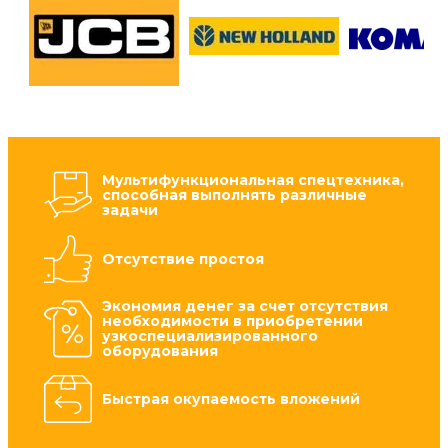
Мультифункциональная спецтехника,
способная выполнять различные
задачи
Отсутствие простоя
Экономия денег за счет отсутствия
необходимости в приобретении
узкоспециализированного
оборудования
Быстрая окупаемость вложений