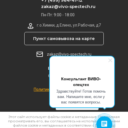
+7 (499) 964-41-12
zakaz@vivo-spectech.ru
Пн-Пт: 9:00 - 18:00
г.о.Химки, д.Елино, ул.Рабочая, д7
Пункт самовывоза на карте
zakaz@vivo-spectech.ru
ВИВО-спецтех
© 2019 - 2026
Консультант ВИВО-
спецтех
Политика конфиденциальности
Здравствуйте! Готов помочь
вам. Напишите мне, если у
вас появятся вопросы.
Этот сайт использует файлы cookie и метаданные. Продолжая
просматривать его, вы соглашаетесь на использование нами
файлов cookie и метаданных в соответствии с
Политикой