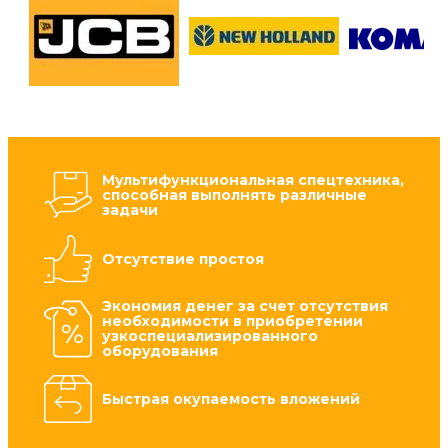
Мультифункциональная спецтехника,
способная выполнять различные
задачи
Отсутствие простоя
Экономия денег за счет отсутствия
необходимости в приобретении
узкоспециализированного
оборудования
Быстрая окупаемость вложений