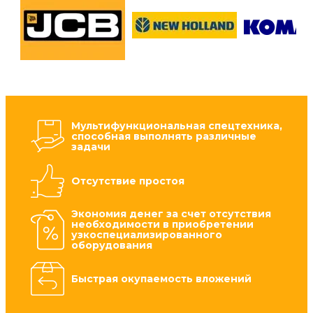
Мультифункциональная спецтехника,
способная выполнять различные
задачи
Отсутствие простоя
Экономия денег за счет отсутствия
необходимости в приобретении
узкоспециализированного
оборудования
Быстрая окупаемость вложений