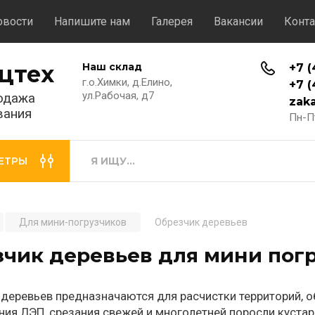
овости
Напишите нам
Галерея
Вакансии
Конт
цтех
Наш склад
+7 (
г.о.Химки, д.Елино,
+7 (
ул.Рабочая, д7
одажа
zak
вания
Пн-Пт
ЕТРЫ
Для мини-погрузчиков
Обрезчик деревьев
чик деревьев для мини пог
деревьев предназначаются для расчистки территорий, 
ия ЛЭП, срезания свежей и многолетней поросли кустарн