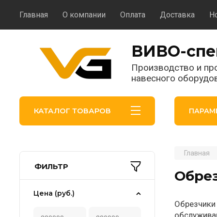
Главная
О компании
Оплата
Доставка
Н
ВИВО-спе
Производство и пр
навесного оборудо
КАТАЛОГ ТОВАРОВ
ПАРАМ
Главная
ФИЛЬТР
Обрез
Цена (руб.)
Обрезчики 
обслуживан