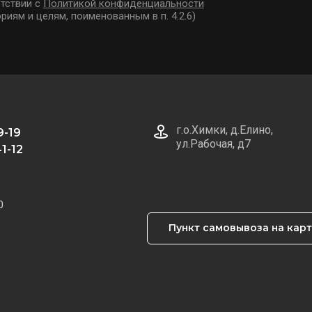
тствии с
Политикой конфиденциальности
риям и целям, поименованным в п. 4.2.6)
г.о.Химки, д.Елино,
9-19
ул.Рабочая, д7
1-12
0
Пункт самовывоза на кар