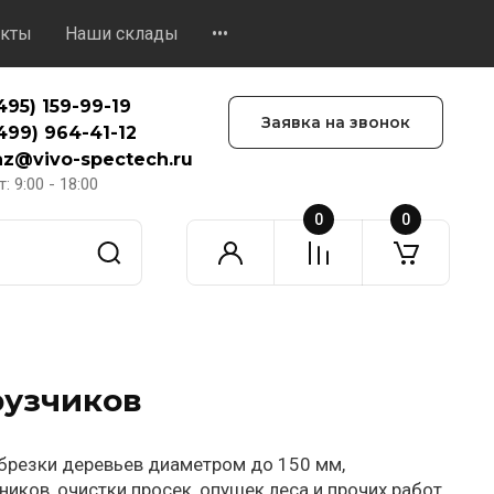
акты
Наши склады
•••
495) 159-99-19
Заявка на звонок
499) 964-41-12
az@vivo-spectech.ru
: 9:00 - 18:00
0
0
рузчиков
обрезки деревьев диаметром до 150 мм,
иков, очистки просек, опушек леса и прочих работ.