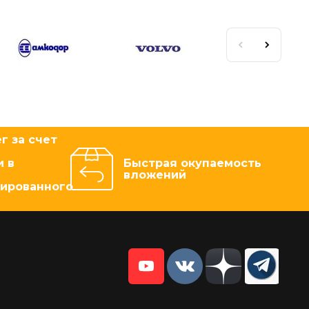
г за счет
 в
Быстрая окупаемость
вложений
зированного