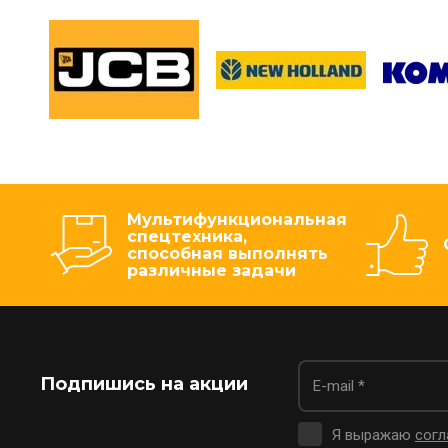
Мультифункциональная
спецтехника,
способная выполнять
различные задачи
Подпишись на акции
Я выражаю
согл