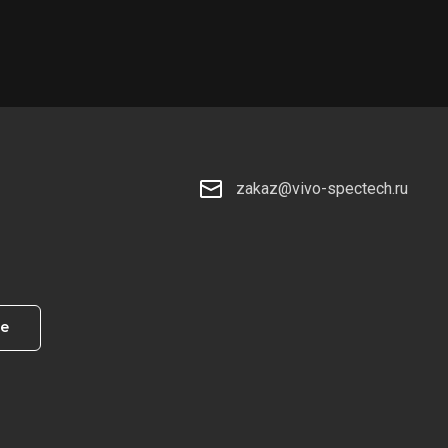
zakaz@vivo-spectech.ru
те