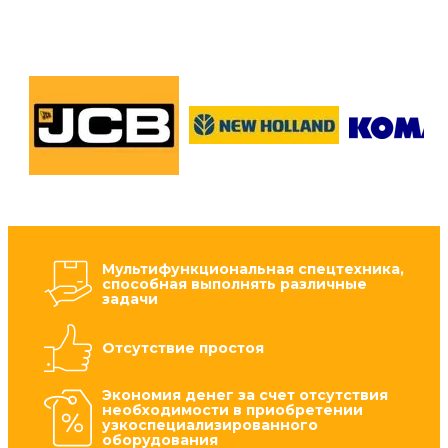
Мультифункциональная спецтехника,
способная выполнять различные
задачи
Отсутствие простоя
Экономия денег за счет отсутствия
необходимости в приобретении
узкоспециализированного
оборудования