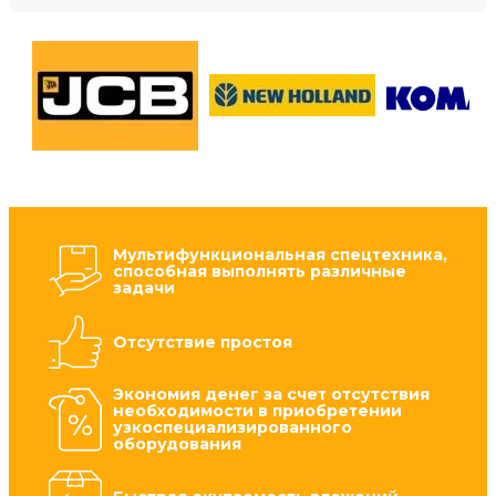
Мультифункциональная спецтехника,
способная выполнять различные
задачи
Отсутствие простоя
Экономия денег за счет отсутствия
необходимости в приобретении
узкоспециализированного
оборудования