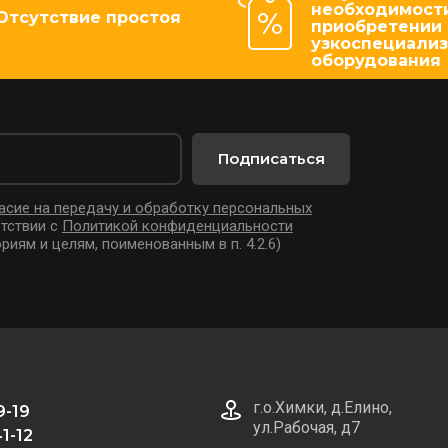
необходимости
Отсутствие простоя
приобретении
узкоспециали
оборудования
Подписаться
асие на передачу и обработку персональных
тствии с
Политикой конфиденциальности
риям и целям, поименованным в п. 4.2.6)
г.о.Химки, д.Елино,
9-19
ул.Рабочая, д7
1-12