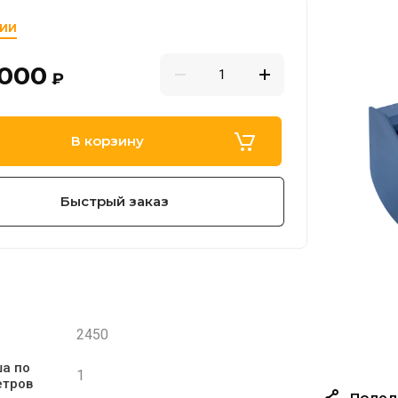
ЧИИ
 000
₽
В корзину
Быстрый заказ
2450
м
а по
1
етров
Подел