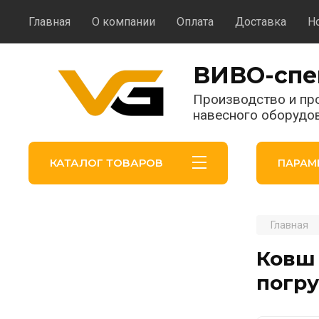
Главная
О компании
Оплата
Доставка
Н
ВИВО-спе
Производство и пр
навесного оборудо
КАТАЛОГ ТОВАРОВ
ПАРАМ
Главная
Ковш 
погр