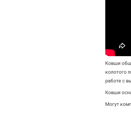
Ковши обще
колотого л
работе с 
Ковши осна
Могут комп