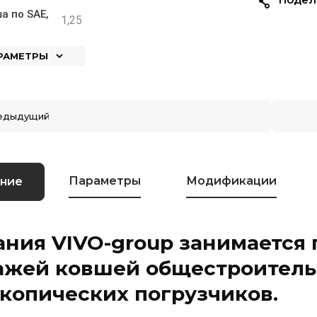
а по SAE,
1,25
АРАМЕТРЫ
едыдущий
Параметры
Модификации
ние
ния VIVO-group занимается
ажей ковшей общестроительн
копических погрузчиков.