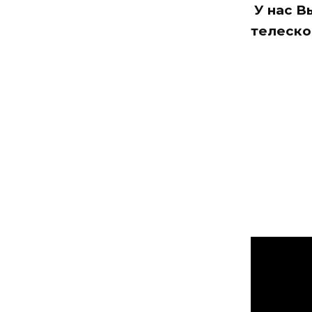
У нас В
телеско