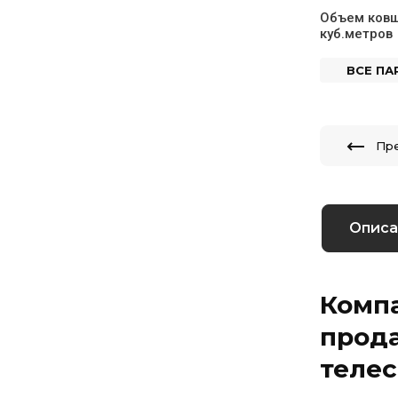
Объем ковш
куб.метров
ВСЕ П
Пр
Описа
Компа
прод
телес