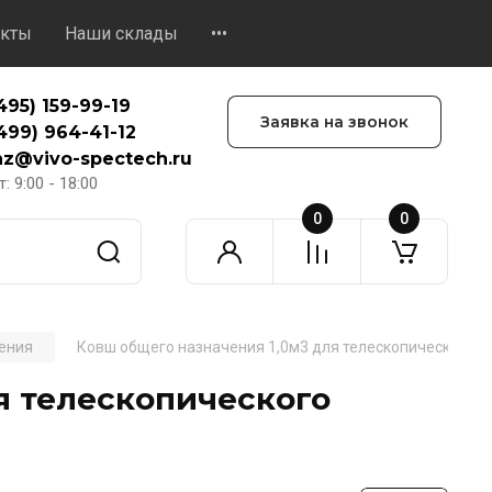
акты
Наши склады
•••
495) 159-99-19
Заявка на звонок
499) 964-41-12
az@vivo-spectech.ru
: 9:00 - 18:00
0
0
ения
Ковш общего назначения 1,0м3 для телескопического п
я телескопического