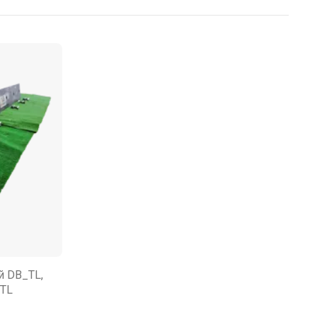
й DB_TL,
_TL