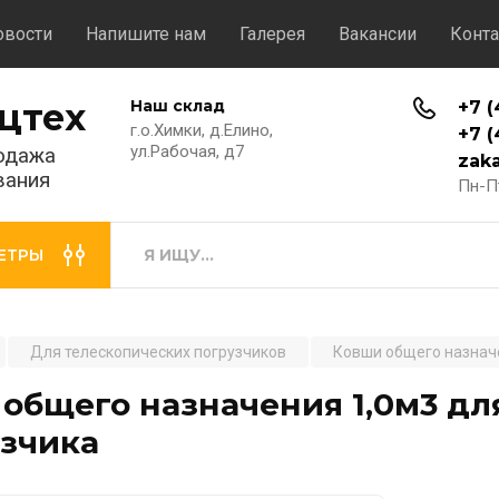
овости
Напишите нам
Галерея
Вакансии
Конт
цтех
Наш склад
+7 (
г.о.Химки, д.Елино,
+7 (
ул.Рабочая, д7
одажа
zak
вания
Пн-Пт
ЕТРЫ
Для телескопических погрузчиков
Ковши общего назнач
общего назначения 1,0м3 дл
узчика