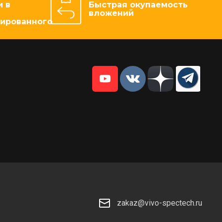
 в
Быстрая окупаемость
вложений
зированного
zakaz@vivo-spectech.ru