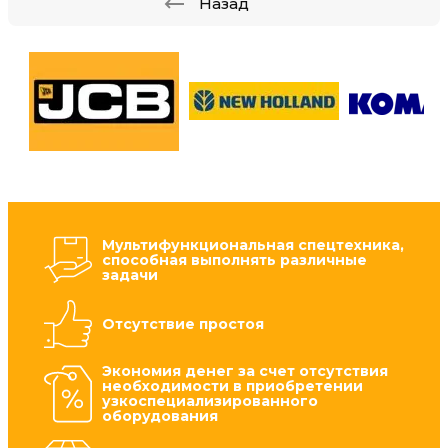
Назад
Мультифункциональная спецтехника,
способная выполнять различные
задачи
Отсутствие простоя
Экономия денег за счет отсутствия
необходимости в приобретении
узкоспециализированного
оборудования